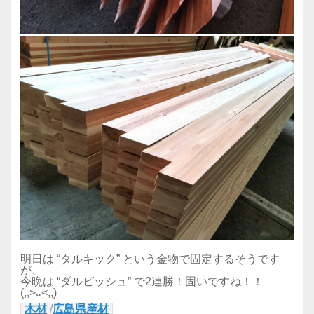
明日は “タルキック” という金物で固定するそうです
が、
今晩は “ダルビッシュ” で2連勝！固いですね！！
(,,>᎑<,,)
木材
/
広島県産材