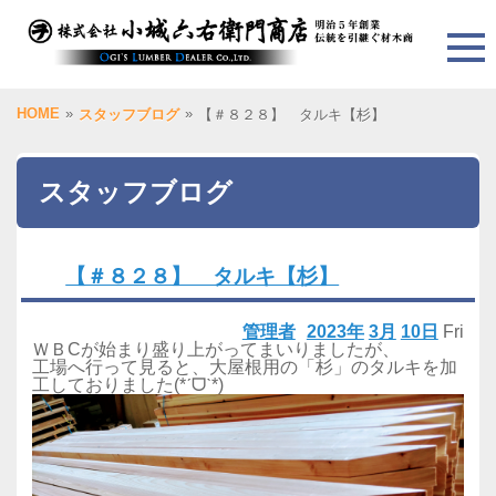
HOME
»
»
スタッフブログ
【＃８２８】 タルキ【杉】
スタッフブログ
【＃８２８】 タルキ【杉】
管理者
2023年
3月
10日
Fri
ＷＢCが始まり盛り上がってまいりましたが、
工場へ行って見ると、大屋根用の「杉」のタルキを加
工しておりました(*ˊᗜˋ*)