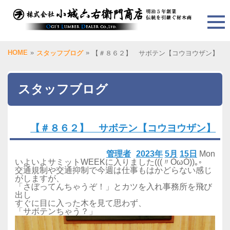
HOME
»
»
スタッフブログ
【＃８６２】 サボテン【コウヨウザン】
スタッフブログ
【＃８６２】 サボテン【コウヨウザン】
管理者
2023年
5月
15日
Mon
いよいよサミットWEEKに入りました(((〃ÒωÓ))｡◦
交通規制や交通抑制で今週は仕事もはかどらない感じ
がしますが、
「さぼってんちゃうぞ！」とカツを入れ事務所を飛び
出し
すぐに目に入った木を見て思わず、
「サボテンちゃう？」