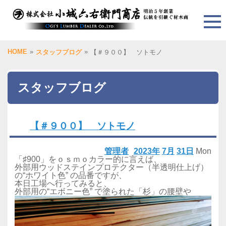
HOME
»
»
スタッフブログ
【＃９００】 ソトモノ
スタッフブログ
【＃９００】 ソトモノ
管理者
2023年
7月
31日
Mon
「♯900」をｏｓｍｏカラー的に言えば、
外部用ウッドステインプロテクター（半透明仕上げ）
の“ホワイト色” の品番ですが、
本日工場へ行ってみると、
外部用の“エボニー色” で塗られた「杉」の腰壁や