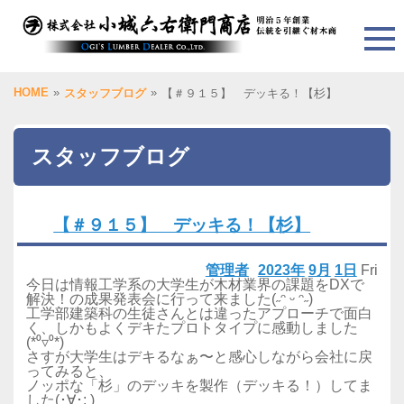
HOME
»
»
スタッフブログ
【＃９１５】 デッキる！【杉】
スタッフブログ
【＃９１５】 デッキる！【杉】
管理者
2023年
9月
1日
Fri
今日は情報工学系の大学生が木材業界の課題をDXで
解決！の成果発表会に行って来ました(˶ᵔ ᵕ ᵔ˶)
工学部建築科の生徒さんとは違ったアプローチで面白
く、しかもよくデキたプロトタイプに感動しました
(*⁰▿⁰*)
さすが大学生はデキるなぁ〜と感心しながら会社に戻
ってみると、
ノッポな「杉」のデッキを製作（デッキる！）してま
した(･∀･; )