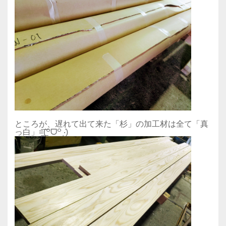
ところが、遅れて出て来た「杉」の加工材は全て「真
っ白」=͟͟͞͞(꒪ᗜ꒪ ‧̣̥̇)