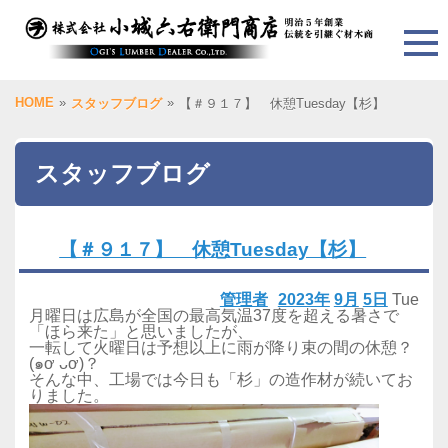
HOME
»
»
スタッフブログ
【＃９１７】 休憩Tuesday【杉】
スタッフブログ
【＃９１７】 休憩Tuesday【杉】
管理者
2023年
9月
5日
Tue
月曜日は広島が全国の最高気温37度を超える暑さで
「ほら来た」と思いましたが、
一転して火曜日は予想以上に雨が降り束の間の休憩？
(๑ơ ᴗơ)？
そんな中、工場では今日も「杉」の造作材が続いてお
りました。