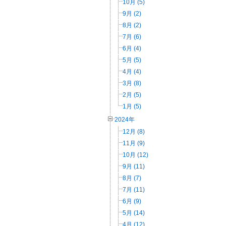
10月 (5)
9月 (2)
8月 (2)
7月 (6)
6月 (4)
5月 (5)
4月 (4)
3月 (8)
2月 (5)
1月 (5)
2024年
12月 (8)
11月 (9)
10月 (12)
9月 (11)
8月 (7)
7月 (11)
6月 (9)
5月 (14)
4月 (12)