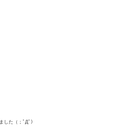
した（；ﾟДﾟ）