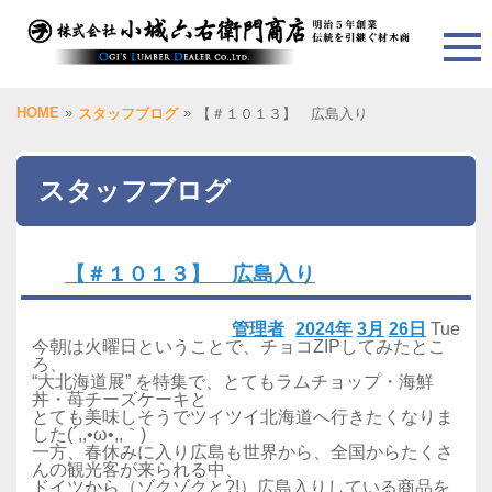
HOME
»
»
スタッフブログ
【＃１０１３】 広島入り
スタッフブログ
【＃１０１３】 広島入り
管理者
2024年
3月
26日
Tue
今朝は火曜日ということで、チョコZIPしてみたとこ
ろ、
“大北海道展” を特集で、とてもラムチョップ・海鮮
丼・苺チーズケーキと
とても美味しそうでツイツイ北海道へ行きたくなりま
した(´,,•ω•,,｀)
一方、春休みに入り広島も世界から、全国からたくさ
んの観光客が来られる中、
ドイツから（ゾクゾクと?!）広島入りしている商品を