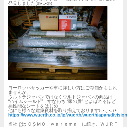
発見しました(◍•ᴗ•◍)
ヨーロッパサッカーや車に詳しい方はご存知かもしれ
ませんが、
ウルトラジャパンではなくウルトジャパンの商品は
“ハイムシールド” すなわち “家の盾” とよばれるほど
高性能なシートをはじめ
他にも様々な建築資材を取り揃えております꒰｡•◡•｡꒱۶
https://www.wuerth.co.jp/jp/wuerth/wuerthjapan/divisio
当社では ＯＳＭＯ，ｗａｒｅｍａ に続き、ＷＵＲＴ