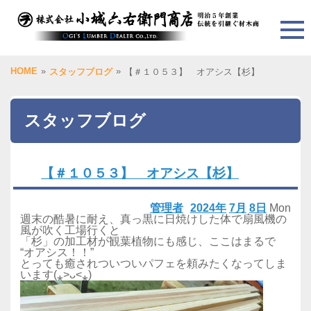
HOME
»
»
スタッフブログ
【＃１０５３】 オアシス【杉】
スタッフブログ
【＃１０５３】 オアシス【杉】
管理者
2024年
7月
8日
Mon
週末の酷暑に耐え、真っ黒に日焼けした体で扇風機の
風が吹く工場行くと
「杉」の加工材が観葉植物にも感じ、ここはまるで
“オアシス！！”
とっても癒されついついパフェを頼みたくなってしま
います(⁎˃ᴗ˂⁎)