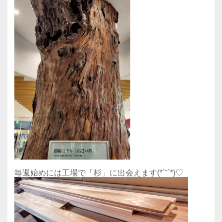
毎週始めには工場で「杉」に出会えます(*´˘`*)♡