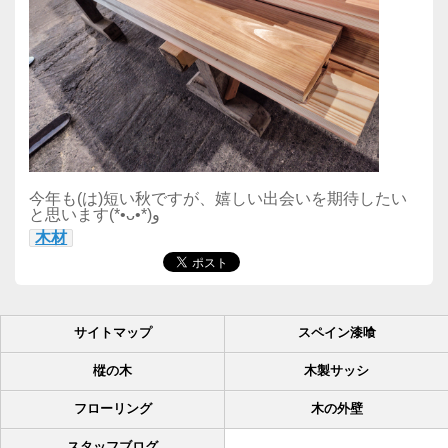
今年も(は)短い秋ですが、嬉しい出会いを期待したい
と思います(*•ᴗ•*)و
木材
サイトマップ
スペイン漆喰
樅の木
木製サッシ
フローリング
木の外壁
スタッフブログ