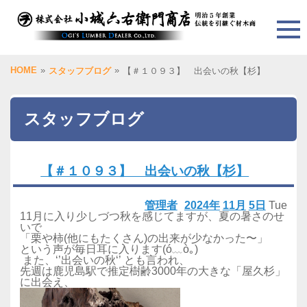
HOME
»
»
スタッフブログ
【＃１０９３】 出会いの秋【杉】
スタッフブログ
【＃１０９３】 出会いの秋【杉】
管理者
2024年
11月
5日
Tue
11月に入り少しづつ秋を感じてますが、夏の暑さのせ
いで
「栗や柿(他にもたくさん)の出来が少なかった〜」
という声が毎日耳に入ります(ó﹏ò｡)
また、‘’出会いの秋‘’ とも言われ、
先週は鹿児島駅で推定樹齢3000年の大きな「屋久杉」
に出会え、