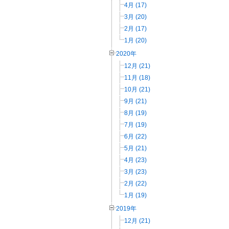
4月 (17)
3月 (20)
2月 (17)
1月 (20)
2020年
12月 (21)
11月 (18)
10月 (21)
9月 (21)
8月 (19)
7月 (19)
6月 (22)
5月 (21)
4月 (23)
3月 (23)
2月 (22)
1月 (19)
2019年
12月 (21)