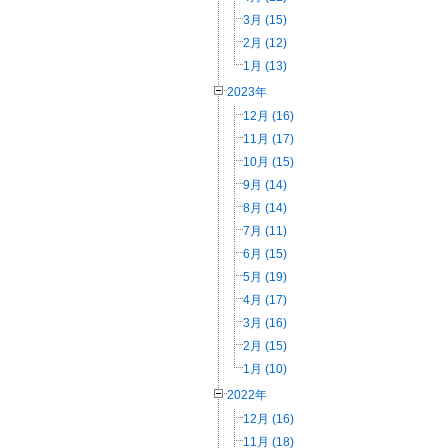
3月 (15)
2月 (12)
1月 (13)
2023年
12月 (16)
11月 (17)
10月 (15)
9月 (14)
8月 (14)
7月 (11)
6月 (15)
5月 (19)
4月 (17)
3月 (16)
2月 (15)
1月 (10)
2022年
12月 (16)
11月 (18)