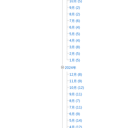
10月 (5)
9月 (2)
8月 (2)
7月 (6)
6月 (4)
5月 (5)
4月 (4)
3月 (8)
2月 (5)
1月 (5)
2024年
12月 (8)
11月 (9)
10月 (12)
9月 (11)
8月 (7)
7月 (11)
6月 (9)
5月 (14)
4月 (12)