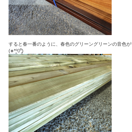
すると春一番のように、春色のグリーングリーンの音色が
(∗︎*⁰͈꒨⁰͈)