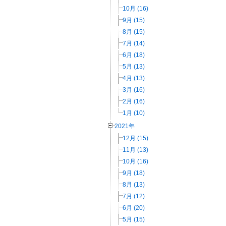
10月 (16)
9月 (15)
8月 (15)
7月 (14)
6月 (18)
5月 (13)
4月 (13)
3月 (16)
2月 (16)
1月 (10)
2021年
12月 (15)
11月 (13)
10月 (16)
9月 (18)
8月 (13)
7月 (12)
6月 (20)
5月 (15)