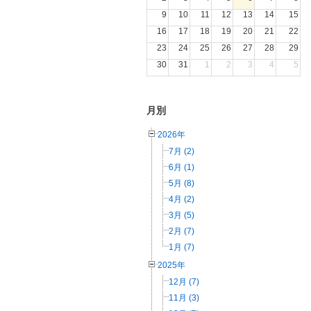
9
10
11
12
13
14
15
16
17
18
19
20
21
22
23
24
25
26
27
28
29
30
31
1
2
3
4
5
月別
2026年
7月 (2)
6月 (1)
5月 (8)
4月 (2)
3月 (5)
2月 (7)
1月 (7)
2025年
12月 (7)
11月 (3)