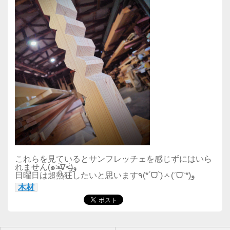
これらを見ているとサンフレッチェを感じずにはいら
れません(๑˃̶͈̀∇˂̶͈́)و
日曜日は超熱狂したいと思います٩(*´ᗜ`)ㅅ(ˊᗜˋ*)و
木材