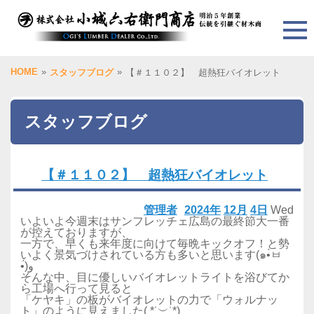
HOME
»
»
スタッフブログ
【＃１１０２】 超熱狂バイオレット
スタッフブログ
【＃１１０２】 超熱狂バイオレット
管理者
2024年
12月
4日
Wed
いよいよ今週末はサンフレッチェ広島の最終節大一番
が控えておりますが、
一方で、早くも来年度に向けて毎晩キックオフ！と勢
いよく景気づけされている方も多いと思います(๑•̀ㅂ
•́)و
そんな中、目に優しいバイオレットライトを浴びてか
ら工場へ行って見ると
「ケヤキ」の板がバイオレットの力で「ウォルナッ
ト」のように見えました( *˙︶˙*)