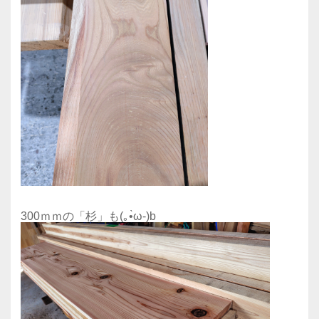
300ｍｍの「杉」も(｡•̀ω-)b