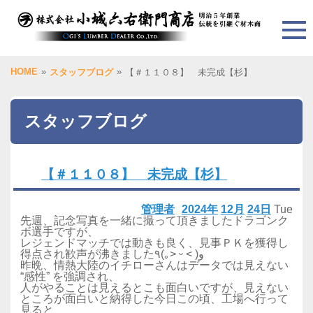
HOME
»
»
スタッフブログ
【＃１１０８】 未完成【杉】
スタッフブログ
【＃１１０８】 未完成【杉】
管理者
2024年
12月
24日
Tue
先週、記念写真を一緒に撮って頂きましたドラゴンク
ボ選手ですが、
レジェンドマッチでは動きも良く、見事ＰＫを獲得し
得点され歓声が沸きました٩(｡˃ ᵕ ˂ )و
昨晩、情熱大陸のイチローさんはデータでは見えない
“感性” を強調され、
人がやることは見えるとこも面白いですが、見えない
ところが面白いと納得した今日この頃、工場へ行って
見ると