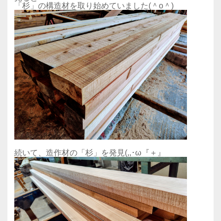
「杉」の構造材を取り始めていました‪(＾o＾)
続いて、造作材の「杉」を発見(,,･ω『＋』ゞ