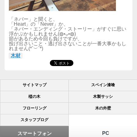
「ネバー」と聞くと、
「Heart」の「Never」か、
「ネバー・エンディング・ストーリー」がすぐに思い
浮かぶかもしれません(◍•ᴗ•◍)
節があるため今回も負けですが、
投げ出さいこと・逃げ出さないことが一番大事かもし
れません(*´︶`*)
木材
サイトマップ
スペイン漆喰
樅の木
木製サッシ
フローリング
木の外壁
スタッフブログ
PC
スマートフォン