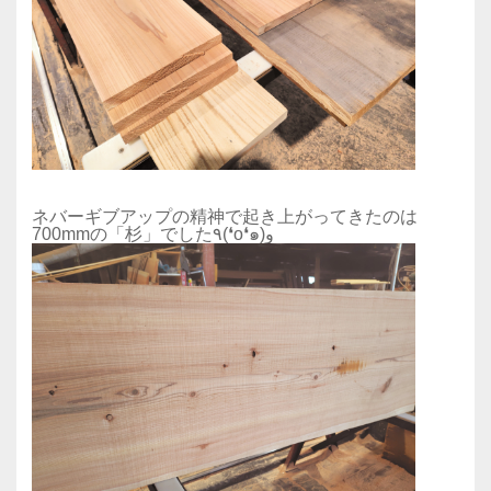
ネバーギブアップの精神で起き上がってきたのは
700mmの「杉」でした٩(❛ο❛๑)و