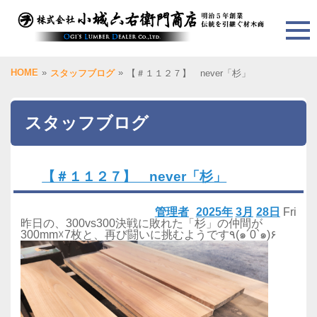
HOME
»
»
スタッフブログ
【＃１１２７】 never「杉」
スタッフブログ
【＃１１２７】 never「杉」
管理者
2025年
3月
28日
Fri
昨日の、300vs300決戦に敗れた「杉」の仲間が
300mm☓7枚と、再び闘いに挑むようです٩(๑´0`๑)۶