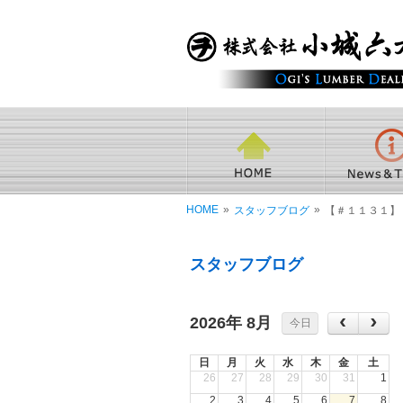
HOME
»
»
スタッフブログ
【＃１１３１】
スタッフブログ
2026年 8月
今日
日
月
火
水
木
金
土
26
27
28
29
30
31
1
2
3
4
5
6
7
8