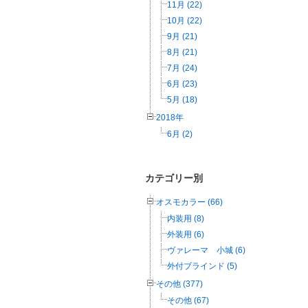
11月 (22)
10月 (22)
9月 (21)
8月 (21)
7月 (24)
6月 (23)
5月 (18)
2018年
6月 (2)
カテゴリー別
オスモカラー (66)
内装用 (8)
外装用 (6)
ヴァレーマ 小城 (6)
外付ブラインド (5)
その他 (377)
その他 (67)