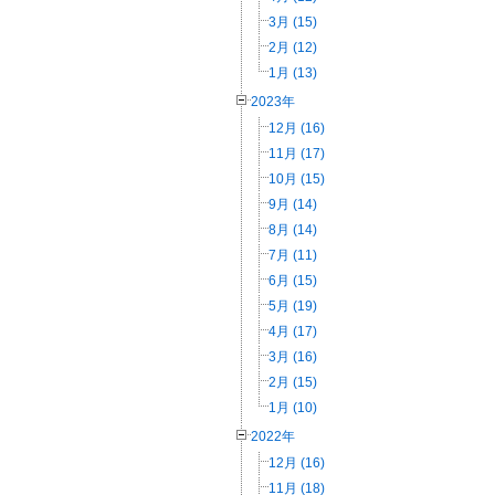
3月 (15)
2月 (12)
1月 (13)
2023年
12月 (16)
11月 (17)
10月 (15)
9月 (14)
8月 (14)
7月 (11)
6月 (15)
5月 (19)
4月 (17)
3月 (16)
2月 (15)
1月 (10)
2022年
12月 (16)
11月 (18)