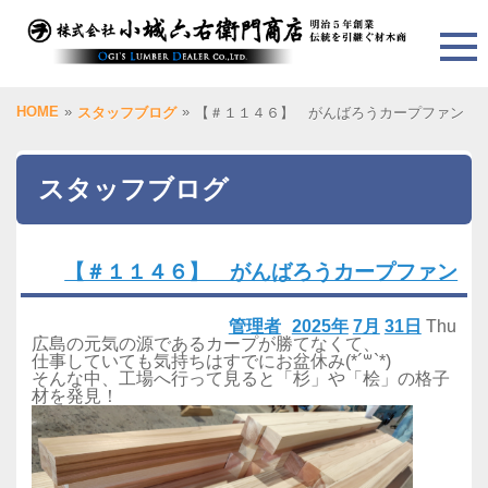
HOME
»
»
スタッフブログ
【＃１１４６】 がんばろうカープファン
スタッフブログ
【＃１１４６】 がんばろうカープファン
管理者
2025年
7月
31日
Thu
広島の元気の源であるカープが勝てなくて、
仕事していても気持ちはすでにお盆休み(*´꒳`*)
そんな中、工場へ行って見ると「杉」や「桧」の格子
材を発見！