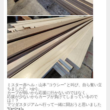
ミスター赤ヘル・山本 “コウシー” と叫び、自ら奮い立
ちました(*」>д<)」
カープが弱いから応援に行かないのではなく、
応援が少ないからカープが負けてしまっているので
は！？
マツダスタジアムへ行って一緒に闘おうと思いました
٩(๑•̀o•́๑)و