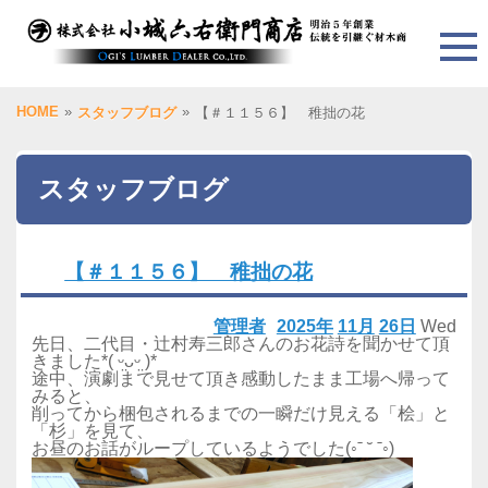
HOME
»
»
スタッフブログ
【＃１１５６】 稚拙の花
スタッフブログ
【＃１１５６】 稚拙の花
管理者
2025年
11月
26日
Wed
先日、二代目・辻村寿三郎さんのお花詩を聞かせて頂
きました*( ᵕ̤ᴗᵕ̤ )*
途中、演劇まで見せて頂き感動したまま工場へ帰って
みると、
削ってから梱包されるまでの一瞬だけ見える「桧」と
「杉」を見て、
お昼のお話がループしているようでした(◦ˉ ˘ ˉ◦)