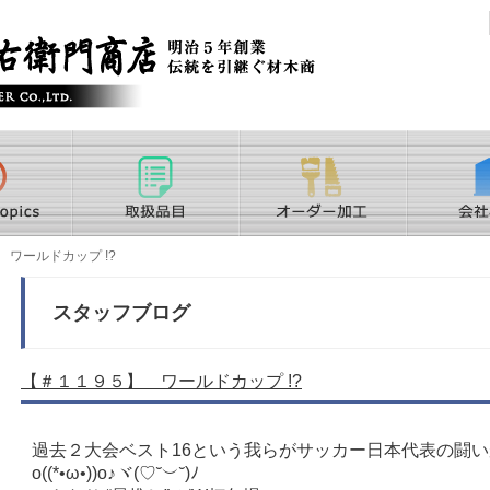
ワールドカップ !?
スタッフブログ
【＃１１９５】 ワールドカップ !?
過去２大会ベスト16という我らがサッカー日本代表の闘
o((*•ω•))o♪ヾ(♡˘︶˘)ﾉ