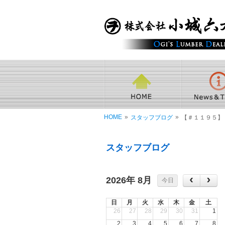
HOME
»
»
スタッフブログ
【＃１１９５】 
スタッフブログ
2026年 8月
今日
日
月
火
水
木
金
土
26
27
28
29
30
31
1
2
3
4
5
6
7
8