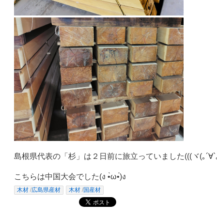
島根県代表の「杉」は２日前に旅立っていました(((ヾ(｡´∀`｡
こちらは中国大会でした(ง •̀ω•́)ง
木材
/
広島県産材
木材
/
国産材