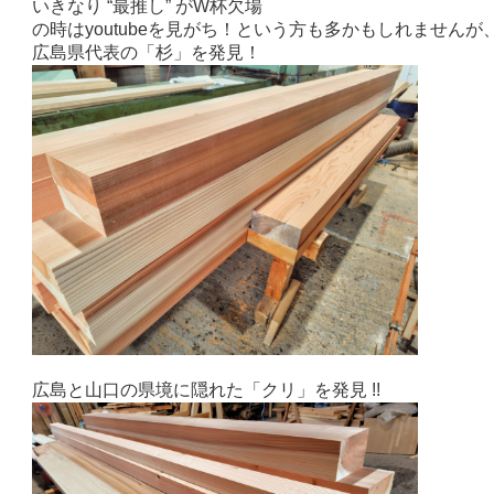
いきなり “最推し” がW杯欠場
の時はyoutubeを見がち！という方も多かもしれません
広島県代表の「杉」を発見！
広島と山口の県境に隠れた「クリ」を発見 !!