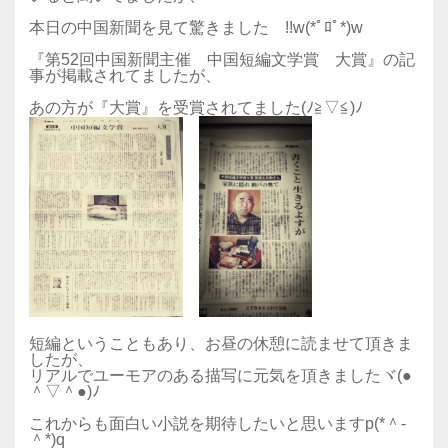
本日の中国新聞を見て驚きました !!w(*ﾟﾛﾟ*)w
『第52回中国新聞主催 中国短編文学賞 大賞』の記
事が掲載されてましたが、
あの方が『大賞』を受賞されてました(ﾉ≧▽≦)ﾉ
短編ということもあり、お昼の休憩に読ませて頂きま
したが、
リアルでユーモアのある描写に元気を頂きましたヾ(●
＾▽＾●)ﾉ
これからも面白い小説を期待したいと思いますp(*＾-
＾*)q