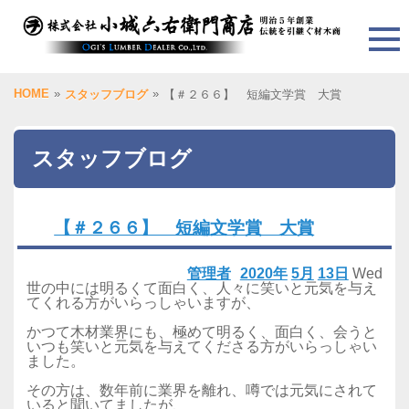
HOME
»
»
スタッフブログ
【＃２６６】 短編文学賞 大賞
スタッフブログ
【＃２６６】 短編文学賞 大賞
管理者
2020年
5月
13日
Wed
世の中には明るくて面白く、人々に笑いと元気を与え
てくれる方がいらっしゃいますが、
かつて木材業界にも、極めて明るく、面白く、会うと
いつも笑いと元気を与えてくださる方がいらっしゃい
ました。
その方は、数年前に業界を離れ、噂では元気にされて
いると聞いてましたが、