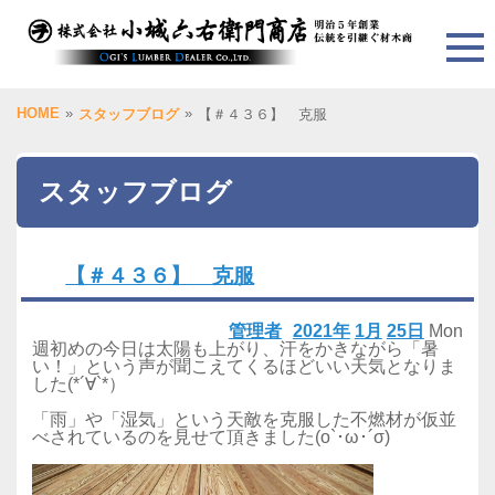
HOME
»
»
スタッフブログ
【＃４３６】 克服
スタッフブログ
【＃４３６】 克服
管理者
2021年
1月
25日
Mon
週初めの今日は太陽も上がり、汗をかきながら「暑
い！」という声が聞こえてくるほどいい天気となりま
した(*´∀`*）
「雨」や「湿気」という天敵を克服した不燃材が仮並
べされているのを見せて頂きました(o`･ω･´σ)